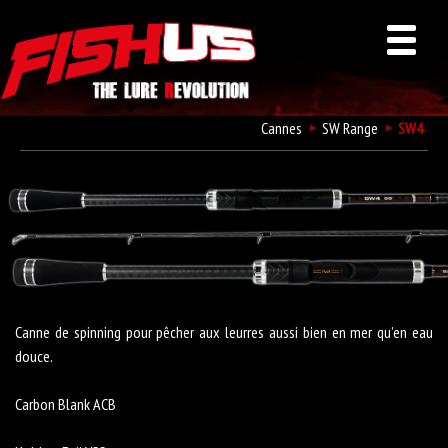
Cannes
SW Range
SW4
Fishus SW4
Canne de spinning pour pêcher aux leurres aussi bien en mer qu’en eau
douce.
Carbon Blank ACB