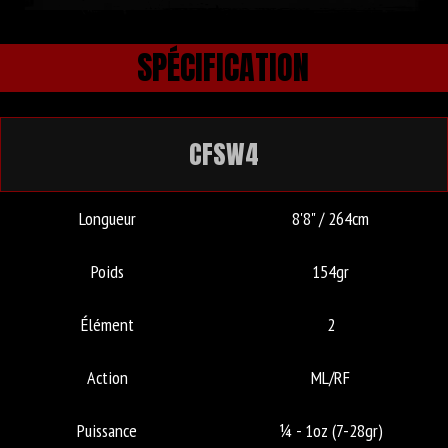
SPÉCIFICATION
CFSW4
Longueur
8'8" / 264cm
Poids
154gr
Élément
2
Action
ML/RF
Puissance
¼ - 1oz (7-28gr)