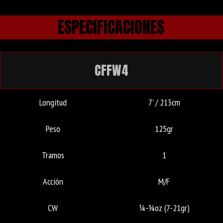
ESPECIFICACIONES
CFFW4
Longitud
7' / 213cm
Peso
125gr
Tramos
1
Acción
M/F
CW
¼-¾oz (7-21gr)