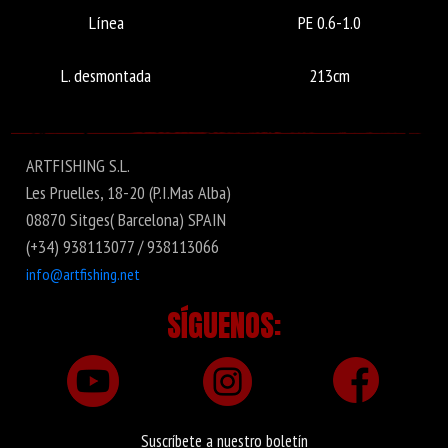
Línea
PE 0.6-1.0
L. desmontada
213cm
ARTFISHING S.L.
Les Pruelles, 18-20 (P.I.Mas Alba)
08870 Sitges( Barcelona) SPAIN
(+34) 938113077 / 938113066
info@artfishing.net
SÍGUENOS:
Suscríbete a nuestro boletín