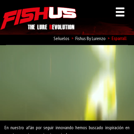
Señuelos
Fishus By Lurenzo
Esparrall
Fishus Esparrall
En nuestro afán por seguir innovando hemos buscado inspiración en