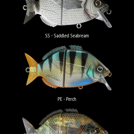
SS - Saddled Seabream
PE - Perch