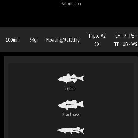
Palometón
Triple #2
CH ·
P ·
PE ·
100mm
34gr
Floating/Rattling
3X
TP ·
UB ·
WS
Lubina
Blackbass