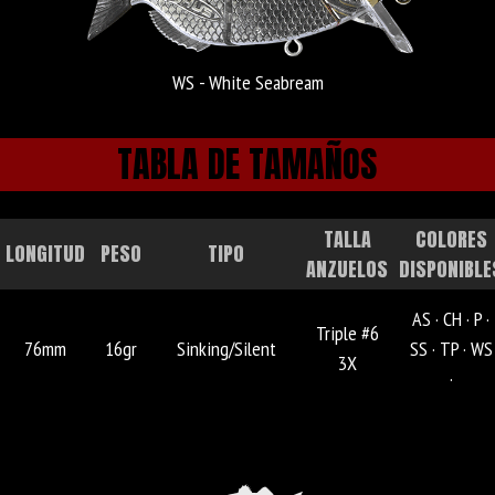
WS - White Seabream
TABLA DE TAMAÑOS
TALLA
COLORES
LONGITUD
PESO
TIPO
ANZUELOS
DISPONIBLE
AS ·
CH ·
P ·
Triple #6
76mm
16gr
Sinking/Silent
SS ·
TP ·
WS
3X
·