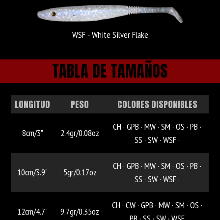
WSF - White Silver Flake
TABLA DE TAMAÑOS
LONGITUD
PESO
COLORES DISPONIBLES
CH ·
GPB ·
MW ·
SM ·
OS ·
PB ·
8cm/3"
2.4gr/0.08oz
SS ·
SW ·
WSF ·
CH ·
GPB ·
MW ·
SM ·
OS ·
PB ·
10cm/3.9"
5gr/0.17oz
SS ·
SW ·
WSF ·
CH ·
CW ·
GPB ·
MW ·
SM ·
OS ·
12cm/4.7"
9.7gr/0.35oz
PB ·
SS ·
SW ·
WSF