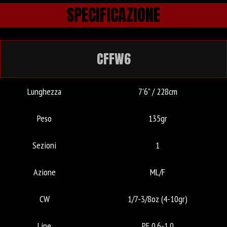
SPECIFICAZIONE
CFFW6
Lunghezza
7'6" / 228cm
Peso
135gr
Sezioni
1
Azione
ML/F
CW
1/7-3/8oz (4-10gr)
Line
PE 0.6-1.0