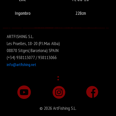
Ingombro
228cm
ARTFISHING S.L.
Les Pruelles, 18-20 (P.I.Mas Alba)
08870 Sitges( Barcelona) SPAIN
(+34) 938113077 / 938113066
info@artfishing.net
:
© 2026 ArtFishing S.L.