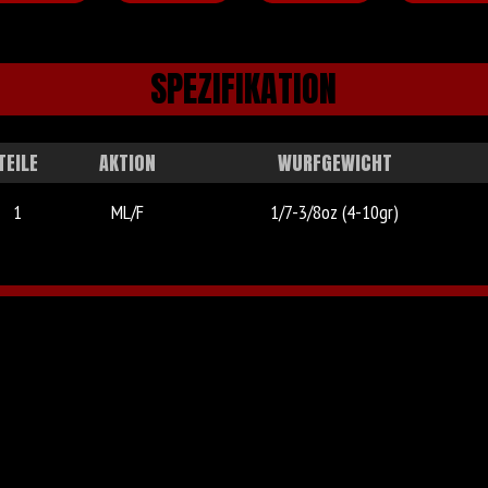
SPEZIFIKATION
TEILE
AKTION
WURFGEWICHT
1
ML/F
1/7-3/8oz (4-10gr)