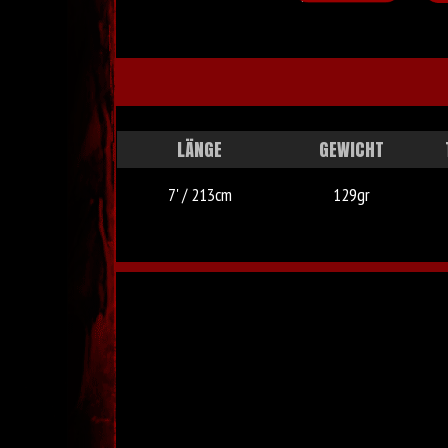
LÄNGE
GEWICHT
7' / 213cm
129gr