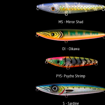
MS - Mirror Shad
OI - Oikawa
PYS- Psycho Shrimp
S - Sardine