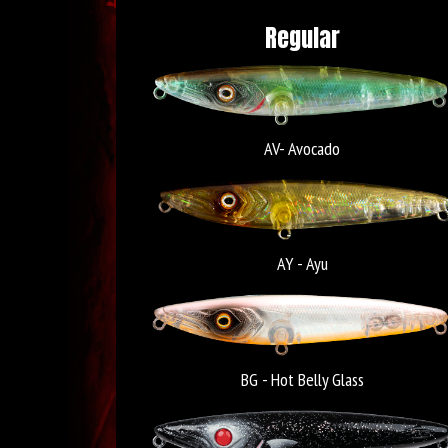
Regular
AV- Avocado
AY - Ayu
BG - Hot Belly Glass