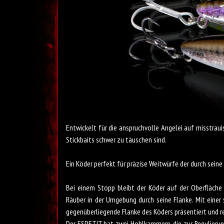
Fishus Espetit
Entwickelt für die anspruchvolle Angelei auf misstraui
Stickbaits schwer zu täuschen sind.
Ein Köder perfekt für präzise Weitwürfe der durch seine
Bei einem Stopp bleibt der Köder auf der Oberfläche 
Räuber in der Umgebung durch seine Flanke. Mit einer
gegenüberliegende Flanke des Köders präsentiert und re
Der ESPETIT hat zwei Hohlkammern, die zur Regulierun